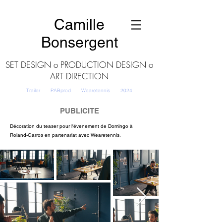
Camille
Bonsergent
SET DESIGN o PRODUCTION DESIGN o
ART DIRECTION
Trailer PABprod
Wearetennis
2024
PUBLICITE
Décoration du teaser pour l'évenement de Domingo à
Roland-Garros en partenariat avec Wearetennis.