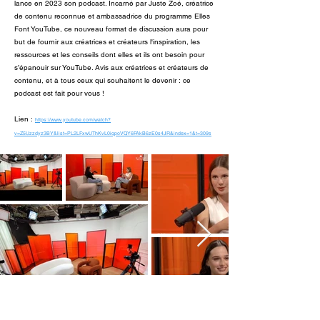
lance en 2023 son podcast. Incarné par Juste Zoé, créatrice
de contenu reconnue et ambassadrice du programme Elles
Font YouTube, ce nouveau format de discussion aura pour
but de fournir aux créatrices et créateurs l'inspiration, les
ressources et les conseils dont elles et ils ont besoin pour
s’épanouir sur YouTube. Avis aux créatrices et créateurs de
contenu, et à tous ceux qui souhaitent le devenir : ce
podcast est fait pour vous !
Lien :
https://www.youtube.com/watch?
v=Z5Uzzdyz3BY&list=PL2LFxwUThKvL0iqpoVQY6FAkB6zE0s4JR&index=1&t=309s