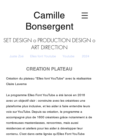
Camille
Bonsergent
SET DESIGN o PRODUCTION DESIGN o
ART DIRECTION
Juste Zoé Elles font Youtube Youtube
2024
CREATION PLATEAU
Création du plateau "Elles font YouTube" avec la réalisatrice
Claire Laverne
Le programme Elles Font YouTube a été lancé en 2016
avec un objectif clair : construire avec les créatrices une
plateforme plus inclusive, et les aider à faire entendre leurs
voix sur YouTube. Depuis sa création, le programme a
accompagné plus de 1600 créatrices grâce notamment à de
nombreuses masterclasses, rencontres, mais aussi
résidences et ateliers pour les aider à développer leur
contenu. C’est dans cette lignée qu’Elles Font YouTube