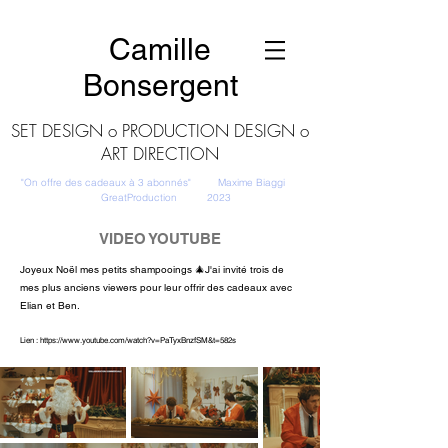
Camille
Bonsergent
SET DESIGN o PRODUCTION DESIGN o
ART DIRECTION
"On offre des cadeaux à 3 abonnés" Maxime Biaggi
GreatProduction 2023
VIDEO YOUTUBE
Joyeux Noël mes petits shampooings 🎄J'ai invité trois de
mes plus anciens viewers pour leur offrir des cadeaux avec
Elian et Ben.
Lien :
https://www.youtube.com/watch?v=PaTyxBnzfSM&t=582s