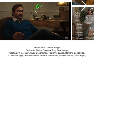
Réalisation : Zulma Rouge
Scénario : Zulma Rouge & Suzy Deschamps
Casting : Victor Carn, Suzy Deschamps, Fabienne Galula, Bertrand Goncalvez,
Quentin Gouget, Ambre Larrazet, Nicolas Lumbreras, Laurent Maurel, Yann Papin,
Joffrey Platel & Astrid Roos
Photographie : Arnaud Thebaud
Son : Yohann Mourre
Montage : Suzy Deschamps & Zulma Rouge
Musique : Hervé Rakotofiringa
Décoration : Camille Bonsergent
Assistantes Décoratrice : Mana Shaeffer, Nahéma Hafiane & Camille Dardalhon
Costumes : Marion Xardel
Maquillage & coiffure : Louise Coudray
Production : Annabelle Sylvain & Cassandre Jacquin
Assistant réal : Mélissa Nkoko
VFX : Laurent Franchet
Étalonnage : La Maison Noire
Mixage son : Erwan Quinio
1er assistant caméra - Thibaud Dufour 2ème assistante caméra - Camille Pourcel Chef
electro - Harry Arnaud & Léo Cras Brunosson Electricienne - Marguerite Janniaux
Assistante montage - Fleur Cohen Scripte - Delissa El Amri Prod et régie - Annabelle
Sylvain, Cassandre Jacquin et Charles Dupont Voix - Jérémie Covillault Merci à :
Chris Briant Pierre Kervela et Elsa Kervela Maud Diederichs - Marion Méric - Manon
Lamotte Xavier Plèche - Jennifer Jauze - Marie Carrot Aurore Taddei & Grégoire
Brigand Sophie Martin - Rémi Préchac Clémence Ducreux Dorianne Viard Elise
Chalvidan