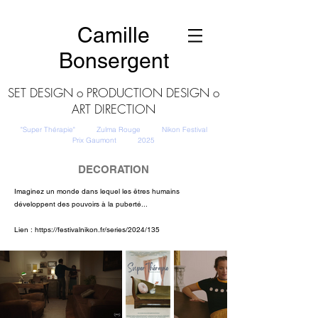
Camille
Bonsergent
SET DESIGN o PRODUCTION DESIGN o
ART DIRECTION
"Super Thérapie" Zulma Rouge Nikon Festival
Prix Gaumont 2025
DECORATION
Imaginez un monde dans lequel les êtres humains
développent des pouvoirs à la puberté...
Lien :
https://festivalnikon.fr/series/2024/135