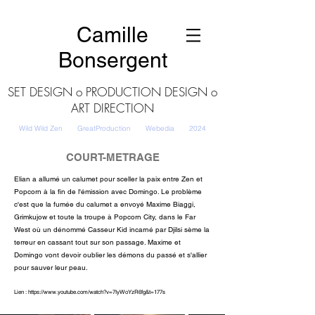
Camille
Bonsergent
SET DESIGN o PRODUCTION DESIGN o
ART DIRECTION
Wild Wild Zen GreatProduction
Webedia
2024
COURT-METRAGE
Elian a allumé un calumet pour sceller la paix entre Zen et
Popcorn à la fin de l'émission avec Domingo. Le problème
c'est que la fumée du calumet a envoyé Maxime Biaggi,
Grimkujow et toute la troupe à Popcorn City, dans le Far
West où un dénommé Casseur Kid incarné par Djilsi sème la
terreur en cassant tout sur son passage. Maxime et
Domingo vont devoir oublier les démons du passé et s'allier
pour sauver leur peau.
Lien :
https://www.youtube.com/watch?v=7IyWoYzR6fg&t=177s