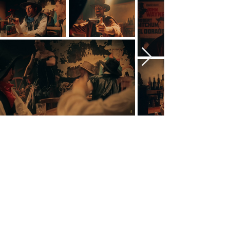
Équipe du tournage
Avec
:
@maxime.biaggi
,
@grimkujow
,
@elian.ventre
,
@benjaminhaddd
,
@pa.domingo
,
@d
jilsi
,
@theoruslerouge
,
@anaispessey
, Kevin Leveque,
@steph.mormand
Comédien silhouette : Jessica Bonanni, Nicolas Thouroude, David Sauderais, Jean-
Pierre Bernard
Producteur et auteur :
@ubathb
,
@skypper_
&
@maxime.biaggi
Réalisateur :
@letriplesept
1er assistant réalisateur :
@5heuresdumatin
Chargée de production :
@loraneclvs
&
@cyrielle.chaumier
Assistante de production : Aurore Beaudichon
Directeur Photo :
@_kevinzephyr_
Ingénieur du son :
@globox_beatz
Assistant son : Guillaume Marty & Noémie Loigerot
Chef électricien :
@tumifjsa
Maquilleuse :
@clotilde.maqcoiff
Cheffe Décoratrice : Camille Bonsergent
Assistante Décoratrice :
@manaschaeffer
Monteur :
@letriplesept
,
@5heuresdumatin
,
@_kevinzephyr_
Etalonneur :
@planet.bich
Graphiste :
@tdnconcepts